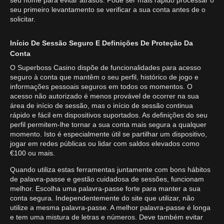
seu primeiro levantamento se verificar a sua conta antes de o
solicitar.
Início De Sessão Seguro E Definições De Proteção Da
Conta
O Superboss Casino dispõe de funcionalidades para acesso
seguro à conta que mantêm o seu perfil, histórico de jogo e
informações pessoais seguros em todos os momentos. O
acesso não autorizado é menos provável de ocorrer na sua
área de início de sessão, mas o início de sessão continua
rápido e fácil em dispositivos suportados. As definições do seu
perfil permitem-lhe tornar a sua conta mais segura a qualquer
momento. Isto é especialmente útil se partilhar um dispositivo,
jogar em redes públicas ou lidar com saldos elevados como
€100 ou mais.
Quando utiliza estas ferramentas juntamente com bons hábitos
de palavra-passe e gestão cuidadosa de sessões, funcionam
melhor. Escolha uma palavra-passe forte para manter a sua
conta segura. Independentemente do site que utilizar, não
utilize a mesma palavra-passe. A melhor palavra-passe é longa
e tem uma mistura de letras e números. Deve também evitar