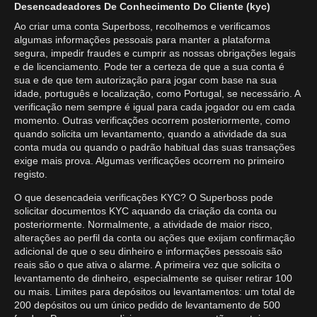
Desencadeadores De Conhecimento Do Cliente (kyc)
Ao criar uma conta Superboss, recolhemos e verificamos
algumas informações pessoais para manter a plataforma
segura, impedir fraudes e cumprir as nossas obrigações legais
e de licenciamento. Pode ter a certeza de que a sua conta é
sua e de que tem autorização para jogar com base na sua
idade, português e localização, como Portugal, se necessário. A
verificação nem sempre é igual para cada jogador ou em cada
momento. Outras verificações ocorrem posteriormente, como
quando solicita um levantamento, quando a atividade da sua
conta muda ou quando o padrão habitual das suas transações
exige mais prova. Algumas verificações ocorrem no primeiro
registo.
O que desencadeia verificações KYC? O Superboss pode
solicitar documentos KYC aquando da criação da conta ou
posteriormente. Normalmente, a atividade de maior risco,
alterações ao perfil da conta ou ações que exijam confirmação
adicional de que o seu dinheiro e informações pessoais são
reais são o que ativa o alarme. A primeira vez que solicita o
levantamento de dinheiro, especialmente se quiser retirar 100
ou mais. Limites para depósitos ou levantamentos: um total de
200 depósitos ou um único pedido de levantamento de 500