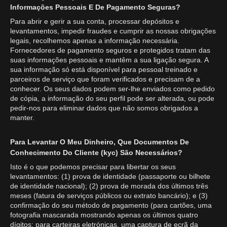
Informações Pessoais E De Pagamento Seguras?
Para abrir e gerir a sua conta, processar depósitos e
levantamentos, impedir fraudes e cumprir as nossas obrigações
legais, recolhemos apenas a informação necessária.
Fornecedores de pagamento seguros e protegidos tratam das
suas informações pessoais e mantêm a sua ligação segura. A
sua informação só está disponível para pessoal treinado e
parceiros de serviço que foram verificados e precisam de a
conhecer. Os seus dados podem ser-lhe enviados como pedido
de cópia, a informação do seu perfil pode ser alterada, ou pode
pedir-nos para eliminar dados que não somos obrigados a
manter.
Para Levantar O Meu Dinheiro, Que Documentos De
Conhecimento Do Cliente (kyc) São Necessários?
Isto é o que podemos precisar para libertar os seus
levantamentos: (1) prova de identidade (passaporte ou bilhete
de identidade nacional); (2) prova de morada dos últimos três
meses (fatura de serviços públicos ou extrato bancário); e (3)
confirmação do seu método de pagamento (para cartões, uma
fotografia mascarada mostrando apenas os últimos quatro
dígitos; para carteiras eletrónicas, uma captura de ecrã da