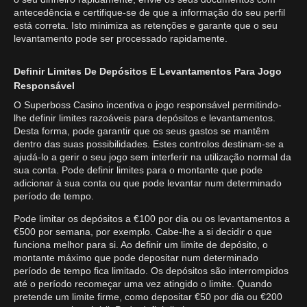
antecedência e certifique-se de que a informação do seu perfil
está correta. Isto minimiza as retenções e garante que o seu
levantamento pode ser processado rapidamente.
Definir Limites De Depósitos E Levantamentos Para Jogo
Responsável
O Superboss Casino incentiva o jogo responsável permitindo-
lhe definir limites razoáveis para depósitos e levantamentos.
Desta forma, pode garantir que os seus gastos se mantêm
dentro das suas possibilidades. Estes controlos destinam-se a
ajudá-lo a gerir o seu jogo sem interferir na utilização normal da
sua conta. Pode definir limites para o montante que pode
adicionar à sua conta ou que pode levantar num determinado
período de tempo.
Pode limitar os depósitos a €100 por dia ou os levantamentos a
€500 por semana, por exemplo. Cabe-lhe a si decidir o que
funciona melhor para si. Ao definir um limite de depósito, o
montante máximo que pode depositar num determinado
período de tempo fica limitado. Os depósitos são interrompidos
até o período recomeçar uma vez atingido o limite. Quando
pretende um limite firme, como depositar €50 por dia ou €200