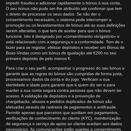
impedir fraudes e adicionar rapidamente o bónus à sua conta.
O seu bónus não pode ser-lhe atribuído até confirmar que tem
o direito de processar os seus dados. Se não der o
consentimento necessário, o sistema pode interromper a
promoção ou os levantamentos de bónus até as suas definições
serem alteradas. o que tem de aceitar para que o bónus
funcione. Isto é designado por «consentimento obrigatório» e
está relacionado com a segurança e a conformidade. Tem de o
fazer para se registar, efetuar depósitos e receber um Bónus de
Boas-Vindas como um bónus de igualação até €200 no seu
primeiro depósito de pelo menos €.
Para criar o seu perfil, acompanhar o progresso do seu bónus e
garantir que as regras do bónus são cumpridas de forma justa,
processamos dados da conta e do jogo. Verificam a sua
identidade e idade para garantir que é quem diz ser e para
manter a sua conta segura contra pessoas que não devem ter
acesso. A validação de depósitos e a prevenção de
chargebacks, abusos e pedidos duplicados de bónus são
efetuadas através de rastreios de pagamentos e antifraude.
Permitir apenas que parceiros que auxiliam em pagamentos,
verificações de conhecimento do cliente (KYC), monitorização
de segurança e serviço de apoio ao cliente acedam aos dados
necessários. As comunicações estão sujeitas a consentimento