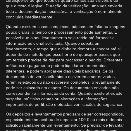
certifique-se de que todos os quatro cantos são visíveis e de
que o texto é legível. Duração da verificação: uma vez enviada
toda a documentação necessária, a verificação é normalmente
concluída imediatamente.
Quando existem casos complexos, páginas em falta ou imagens
pouco claras, o tempo de processamento pode aumentar. É
possível que o seu levantamento seja retido até fornecer a
informação adicional solicitada. Quando solicita um
levantamento, o tempo que o dinheiro demora a chegar até si
depende do método que escolher e de quaisquer passos que
um terceiro precise de dar para processar o pedido. Diferentes
métodos de pagamento podem liquidar em momentos
diferentes, e podem aplicar-se dias úteis bancários. Se os
documentos de verificação ainda estiverem a ser enviados,
forem rejeitados ou não estiverem completos, o levantamento
pode ser colocado em espera. Os documentos enviados não
correspondem à informação da conta. Quando existe atividade
suspeita, múltiplas contas ou alterações a informações
importantes do perfil, são efetuadas verificações de segurança.
Os depósitos e levantamentos precisam de ser correspondidos,
especialmente se acabou de depositar 100 € ou mais e depois
solicitou rapidamente um levantamento. Se precisar de levantar
o seu dinheiro rapidamente, envie os seus documentos com