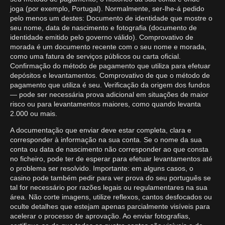
joga (por exemplo, Portugal). Normalmente, ser-lhe-á pedido
pelo menos um destes: Documento de identidade que mostre o
seu nome, data de nascimento e fotografia (documento de
identidade emitido pelo governo válido). Comprovativo de
morada é um documento recente com o seu nome e morada,
como uma fatura de serviços públicos ou carta oficial.
Confirmação do método de pagamento que utiliza para efetuar
depósitos e levantamentos. Comprovativo de que o método de
pagamento que utiliza é seu. Verificação da origem dos fundos
— pode ser necessária prova adicional em situações de maior
risco ou para levantamentos maiores, como quando levanta
2.000 ou mais.
A documentação que enviar deve estar completa, clara e
corresponder à informação na sua conta. Se o nome da sua
conta ou data de nascimento não corresponder ao que consta
no ficheiro, pode ter de esperar para efetuar levantamentos até
o problema ser resolvido. Importante: em alguns casos, o
casino pode também pedir para ver prova do seu português se
tal for necessário por razões legais ou regulamentares na sua
área. Não corte imagens, utilize reflexos, cantos desfocados ou
oculte detalhes que estejam apenas parcialmente visíveis para
acelerar o processo de aprovação. Ao enviar fotografias,