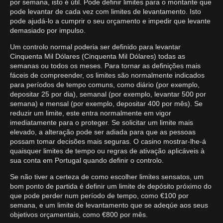
por semana, isto é útil. Pode definir limites para o montante que
pode levantar de cada vez com limites de levantamento. Isto
pode ajudá-lo a cumprir o seu orçamento e impedir que levante
demasiado por impulso.
Um controlo normal poderia ser definido para levantar
Cinquenta Mil Dólares (Cinquenta Mil Dólares) todas as
semanas ou todos os meses. Para tornar as definições mais
fáceis de compreender, os limites são normalmente indicados
para períodos de tempo comuns, como diário (por exemplo,
depositar 25 por dia), semanal (por exemplo, levantar 500 por
semana) e mensal (por exemplo, depositar 400 por mês). Se
reduzir um limite, este entra normalmente em vigor
imediatamente para o proteger. Se solicitar um limite mais
elevado, a alteração pode ser adiada para que as pessoas
possam tomar decisões mais seguras. O casino mostrar-lhe-á
quaisquer limites de tempo ou regras de ativação aplicáveis à
sua conta em Portugal quando definir o controlo.
Se não tiver a certeza de como escolher limites sensatos, um
bom ponto de partida é definir um limite de depósito próximo do
que pode perder num período de tempo, como €100 por
semana, e um limite de levantamento que se adeqúe aos seus
objetivos orçamentais, como €800 por mês.