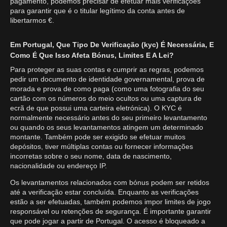
pagamento, podemos precisar de efetuar mais verificações
para garantir que é o titular legítimo da conta antes de
libertarmos €.
Em Portugal, Que Tipo De Verificação (kyc) É Necessária, E
Como É Que Isso Afeta Bónus, Limites E A Lei?
Para proteger as suas contas e cumprir as regras, podemos
pedir um documento de identidade governamental, prova de
morada e prova de como paga (como uma fotografia do seu
cartão com os números do meio ocultos ou uma captura de
ecrã de que possui uma carteira eletrónica). O KYC é
normalmente necessário antes do seu primeiro levantamento
ou quando os seus levantamentos atingem um determinado
montante. Também pode ser exigido se efetuar muitos
depósitos, tiver múltiplas contas ou fornecer informações
incorretas sobre o seu nome, data de nascimento,
nacionalidade ou endereço IP.
Os levantamentos relacionados com bónus podem ser retidos
até a verificação estar concluída. Enquanto as verificações
estão a ser efetuadas, também podemos impor limites de jogo
responsável ou retenções de segurança. É importante garantir
que pode jogar a partir de Portugal. O acesso é bloqueado a