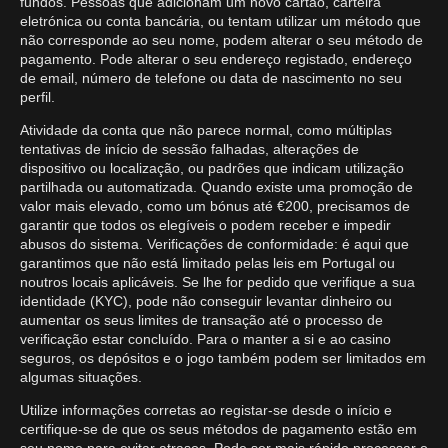
fundos. Pessoas que adicionam um novo cartão, carteira
eletrónica ou conta bancária, ou tentam utilizar um método que
não corresponde ao seu nome, podem alterar o seu método de
pagamento. Pode alterar o seu endereço registado, endereço
de email, número de telefone ou data de nascimento no seu
perfil.
Atividade da conta que não parece normal, como múltiplas
tentativas de início de sessão falhadas, alterações de
dispositivo ou localização, ou padrões que indicam utilização
partilhada ou automatizada. Quando existe uma promoção de
valor mais elevado, como um bónus até €200, precisamos de
garantir que todos os elegíveis o podem receber e impedir
abusos do sistema. Verificações de conformidade: é aqui que
garantimos que não está limitado pelas leis em Portugal ou
noutros locais aplicáveis. Se lhe for pedido que verifique a sua
identidade (KYC), pode não conseguir levantar dinheiro ou
aumentar os seus limites de transação até o processo de
verificação estar concluído. Para o manter a si e ao casino
seguros, os depósitos e o jogo também podem ser limitados em
algumas situações.
Utilize informações corretas ao registar-se desde o início e
certifique-se de que os seus métodos de pagamento estão em
seu nome para evitar atrasos. Pode ser mais rápido processar o