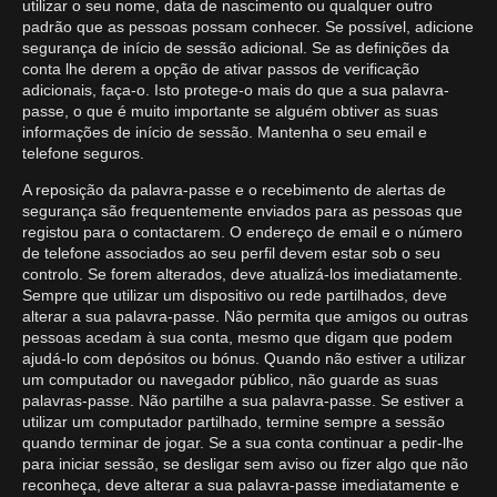
utilizar o seu nome, data de nascimento ou qualquer outro
padrão que as pessoas possam conhecer. Se possível, adicione
segurança de início de sessão adicional. Se as definições da
conta lhe derem a opção de ativar passos de verificação
adicionais, faça-o. Isto protege-o mais do que a sua palavra-
passe, o que é muito importante se alguém obtiver as suas
informações de início de sessão. Mantenha o seu email e
telefone seguros.
A reposição da palavra-passe e o recebimento de alertas de
segurança são frequentemente enviados para as pessoas que
registou para o contactarem. O endereço de email e o número
de telefone associados ao seu perfil devem estar sob o seu
controlo. Se forem alterados, deve atualizá-los imediatamente.
Sempre que utilizar um dispositivo ou rede partilhados, deve
alterar a sua palavra-passe. Não permita que amigos ou outras
pessoas acedam à sua conta, mesmo que digam que podem
ajudá-lo com depósitos ou bónus. Quando não estiver a utilizar
um computador ou navegador público, não guarde as suas
palavras-passe. Não partilhe a sua palavra-passe. Se estiver a
utilizar um computador partilhado, termine sempre a sessão
quando terminar de jogar. Se a sua conta continuar a pedir-lhe
para iniciar sessão, se desligar sem aviso ou fizer algo que não
reconheça, deve alterar a sua palavra-passe imediatamente e