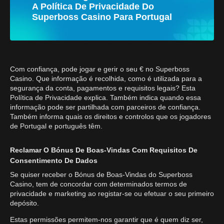
A Política De Privacidade Do
Superboss Casino Para Portugal
Com confiança, pode jogar e gerir o seu € no Superboss
Casino. Que informação é recolhida, como é utilizada para a
segurança da conta, pagamentos e requisitos legais? Esta
Política de Privacidade explica. Também indica quando essa
informação pode ser partilhada com parceiros de confiança.
Também informa quais os direitos e controlos que os jogadores
de Portugal e português têm.
Reclamar O Bónus De Boas-Vindas Com Requisitos De
Consentimento De Dados
Se quiser receber o Bónus de Boas-Vindas do Superboss
Casino, tem de concordar com determinados termos de
privacidade e marketing ao registar-se ou efetuar o seu primeiro
depósito.
Estas permissões permitem-nos garantir que é quem diz ser,