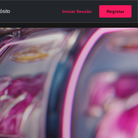
sito
Iniciar Sessão
Registar