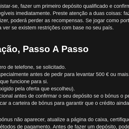
tar-se, fazer um primeiro depósito qualificado e confi
legíveis imediatamente. Preste atenção a duas coisas: fa
er, poderá perder as recompensas. Se jogar como portu
a ver se existem restrições com base no seu país.
ção, Passo A Passo
o de telefone, se solicitado.
especialmente antes de pedir para levantar 500 € ou mais
que funcione para si.
igido pela oferta que escolheu).
ional antes de confirmar o seu depósito se o bónus o pe
ar a carteira de bónus para garantir que o crédito ainda
bónus não aparecer, atualize a página do caixa, certifiq
étodos de pagamento. Antes de fazer um depósito, pode