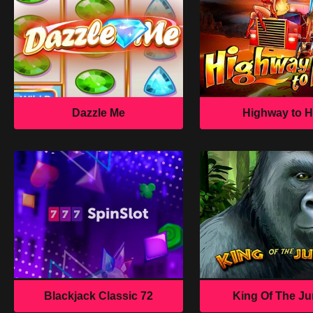
Dazzle Me
Highway to H
Blackjack Classic 72
King Of The Ju