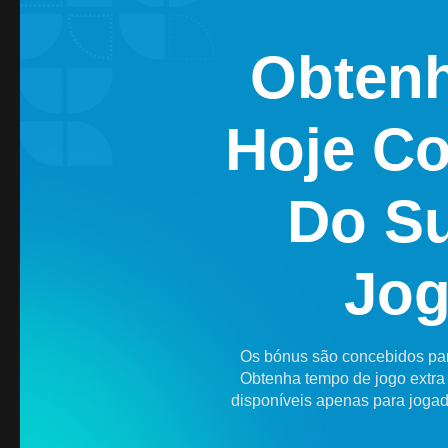
Obtenh
Hoje C
Do Su
Jog
Os bónus são concebidos para
Obtenha tempo de jogo extra 
disponíveis apenas para jogado