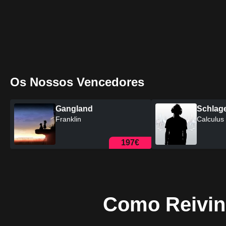
Os Nossos Vencedores
Star Crystals
Gangla
Ivy
Franklin
73€
Como Reivin