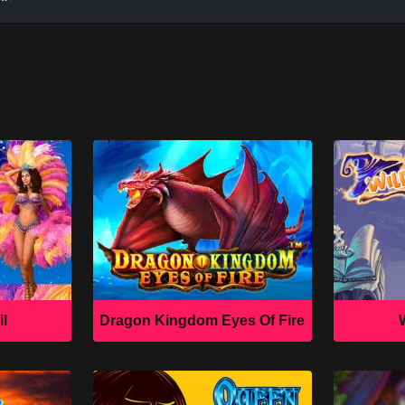
us
c)
il
Dragon Kingdom Eyes Of Fire