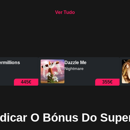
Ver Tudo
nd
Schlagermillions
Calculus
197€
445€
dicar O Bónus Do Supe