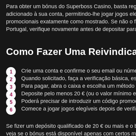
Para obter um bónus do Superboss Casino, basta regis
adicionado à sua conta, permitindo-lhe jogar jogos e
promocionais exatamente como mostrado. Se não o fiz
Portugal, verifique novamente antes de depositar par
Como Fazer Uma Reivindica
Crie uma conta e confirme o seu email ou númer
Quando solicitado, faça a verificação básica, 
Para pagar, abra o caixa e escolha um método 
Deposite pelo menos 20 € (ou o valor mínimo ex
Poderá precisar de introduzir um código promoc
Comece a jogar jogos elegíveis depois de verific
Se fizer um depósito qualificado de 20 € ou mais e o 
veja se o bónus está disponível apenas com certos m