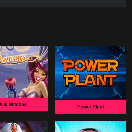
Wild Witches
Power Plant