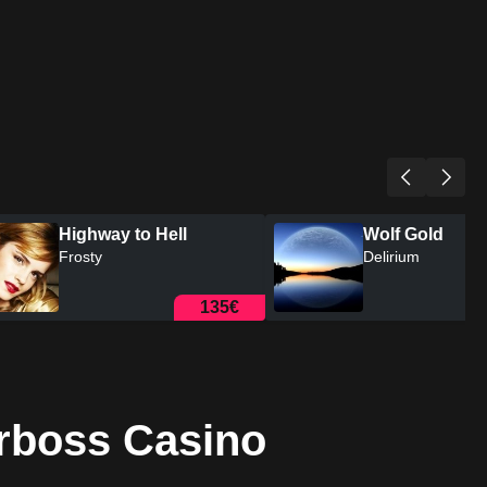
Dazzle Me
Highway to Hel
Nightmare
Frosty
355€
rboss Casino