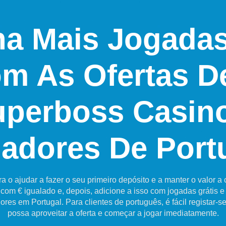
a Mais Jogadas
om As Ofertas D
perboss Casin
adores De Port
 o ajudar a fazer o seu primeiro depósito e a manter o valor a 
com € igualado e, depois, adicione a isso com jogadas grátis e
res em Portugal. Para clientes de português, é fácil registar-se
possa aproveitar a oferta e começar a jogar imediatamente.