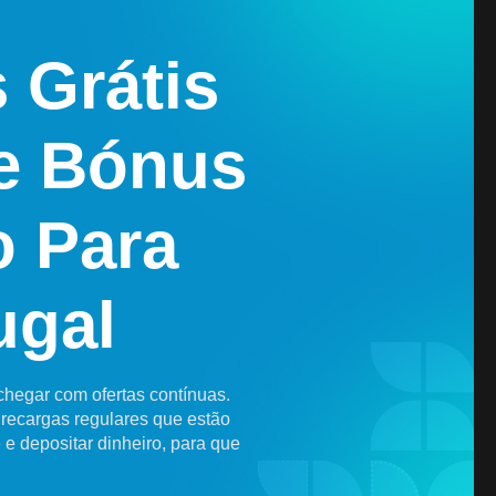
 Grátis
e Bónus
o Para
ugal
chegar com ofertas contínuas.
 recargas regulares que estão
 e depositar dinheiro, para que