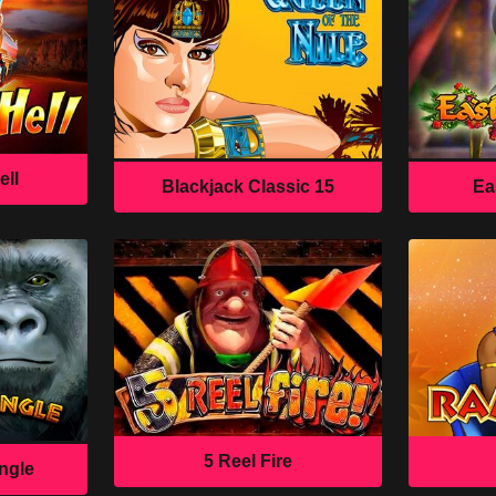
ell
Blackjack Classic 15
Ea
5 Reel Fire
ngle