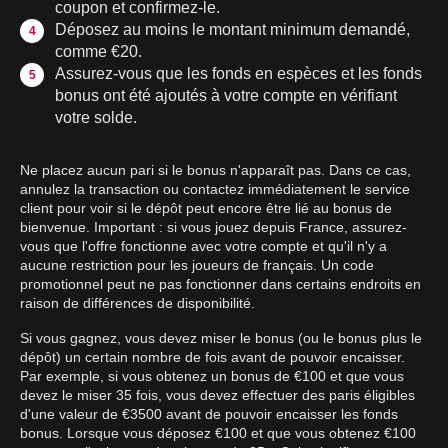
coupon et confirmez-le.
Déposez au moins le montant minimum demandé,
comme €20.
Assurez-vous que les fonds en espèces et les fonds
bonus ont été ajoutés à votre compte en vérifiant
votre solde.
Ne placez aucun pari si le bonus n'apparaît pas. Dans ce cas,
annulez la transaction ou contactez immédiatement le service
client pour voir si le dépôt peut encore être lié au bonus de
bienvenue. Important : si vous jouez depuis France, assurez-
vous que l'offre fonctionne avec votre compte et qu'il n'y a
aucune restriction pour les joueurs de français. Un code
promotionnel peut ne pas fonctionner dans certains endroits en
raison de différences de disponibilité.
Si vous gagnez, vous devez miser le bonus (ou le bonus plus le
dépôt) un certain nombre de fois avant de pouvoir encaisser.
Par exemple, si vous obtenez un bonus de €100 et que vous
devez le miser 35 fois, vous devez effectuer des paris éligibles
d'une valeur de €3500 avant de pouvoir encaisser les fonds
bonus. Lorsque vous déposez €100 et que vous obtenez €100