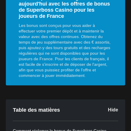
aujourd'hui avec les offres de bonus
de Superboss Casino pour les
joueurs de France
Les bonus sont conçus pour vous aider à
effectuer votre premier dépôt et à maintenir la
valeur avec des offres continues. Obtenez du
temps de jeu supplémentaire avec des € assortis,
puis ajoutez-y des tours gratuits et des recharges
régulières qui ne sont disponibles que pour les
joueurs de France. Pour les clients de français, il
est facile de s'inscrire et de déposer de l'argent,
afin que vous puissiez profiter de l'offre et
commencer à jouer immédiatement.
Table des matières
Hide
Comment réclamer le bonus de Superboss Casino