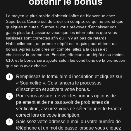
obtenir le bonus
Le moyen le plus rapide d'obtenir l'offre de bienvenue chez
Superboss Casino est de créer un compte, ce qui ne prend que
quelques minutes. Surtout si vous prévoyez d'encaisser vos
gains plus tard, assurez-vous que les informations que vous
saisissez sont correctes afin qu'il n'y ait pas de retards.
Habituellement, un premier dépôt est requis pour obtenir un
bonus. Après avoir créé un compte, allez à la caisse et
choisissez la promotion. Ensuite, effectuez un dépôt d'au moins
€10, et le bonus sera ajouté selon les conditions de la promotion
que vous avez choisie.
Remplissez le formulaire d'inscription et cliquez sur
« Soumettre ». Cela lancera le processus
d'inscription et activera votre bonus.
Pour vous assurer de voir les bonnes options de
paiement et de ne pas avoir de problèmes de
vérification, assurez-vous de sélectionner le France
correct lors de votre inscription.
Saisissez votre adresse e-mail ou votre numéro de
téléphone et un mot de passe lorsque vous cliquez