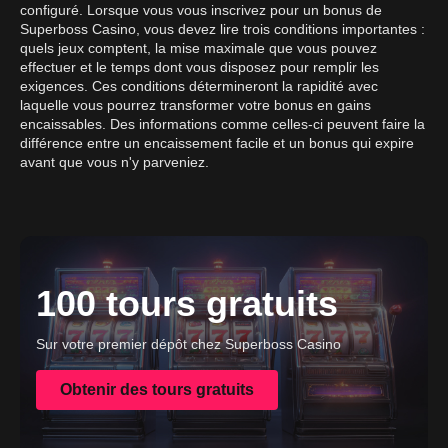
configuré. Lorsque vous vous inscrivez pour un bonus de
Superboss Casino, vous devez lire trois conditions importantes :
quels jeux comptent, la mise maximale que vous pouvez
effectuer et le temps dont vous disposez pour remplir les
exigences. Ces conditions détermineront la rapidité avec
laquelle vous pourrez transformer votre bonus en gains
encaissables. Des informations comme celles-ci peuvent faire la
différence entre un encaissement facile et un bonus qui expire
avant que vous n'y parveniez.
100 tours gratuits
Sur votre premier dépôt chez Superboss Casino
Obtenir des tours gratuits