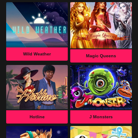
Wild Weather
Magic Queens
Hotline
J Monsters