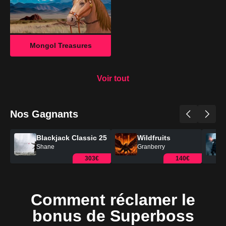
Mongol Treasures
Voir tout
Nos Gagnants
Blackjack Classic 25
Wildfruits
Shane
Granberry
303€
140€
Comment réclamer le
bonus de Superboss