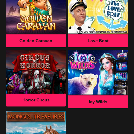
Golden Caravan
Love Boat
Horror Circus
Icy Wilds