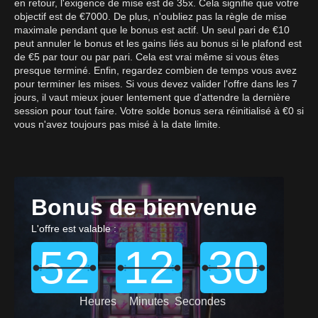
en retour, l'exigence de mise est de 35x. Cela signifie que votre
objectif est de €7000. De plus, n'oubliez pas la règle de mise
maximale pendant que le bonus est actif. Un seul pari de €10
peut annuler le bonus et les gains liés au bonus si le plafond est
de €5 par tour ou par pari. Cela est vrai même si vous êtes
presque terminé. Enfin, regardez combien de temps vous avez
pour terminer les mises. Si vous devez valider l'offre dans les 7
jours, il vaut mieux jouer lentement que d'attendre la dernière
session pour tout faire. Votre solde bonus sera réinitialisé à €0 si
vous n'avez toujours pas misé à la date limite.
Bonus de bienvenue
L'offre est valable :
52
12
28
Heures
Minutes
Secondes