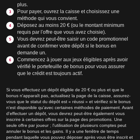
plus.
Pour payer, ouvrez la caisse et choisissez une
méthode qui vous convient.
Déposez au moins 20 € (ou le montant minimum
requis par l'offre que vous avez choisie).
Vous devrez peut-être saisir un code promotionnel
avant de confirmer votre dépôt si le bonus en
demande un.
Commencez à jouer aux jeux éligibles après avoir
vérifié le portefeuille de bonus pour vous assurer
que le crédit est toujours actif.
Si vous effectuez un dépôt éligible de 20 € ou plus et que le
bonus n'apparaît pas, actualisez la page de la caisse, assurez-
vous que le statut du dépôt est « réussi » et vérifiez si le bonus
n'est disponible qu'avec certaines méthodes de paiement. Avant
d'effectuer un dépôt, vous devrez peut-être également vous
inscrire à certaines offres sur la page des promotions. Une
seule offre par joueur ; l'utilisation de plusieurs comptes peut
annuler le bonus et les gains. Il y a une fenêtre de temps
pendant laquelle vous pouvez déposer après vous être inscrit et