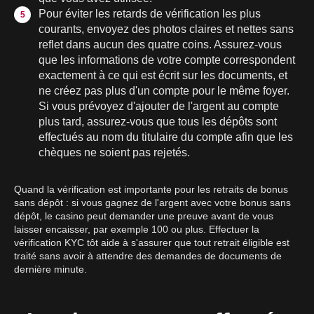
Pour éviter les retards de vérification les plus
courants, envoyez des photos claires et nettes sans
reflet dans aucun des quatre coins. Assurez-vous
que les informations de votre compte correspondent
exactement à ce qui est écrit sur les documents, et
ne créez pas plus d'un compte pour le même foyer.
Si vous prévoyez d'ajouter de l'argent au compte
plus tard, assurez-vous que tous les dépôts sont
effectués au nom du titulaire du compte afin que les
chèques ne soient pas rejetés.
Quand la vérification est importante pour les retraits de bonus
sans dépôt : si vous gagnez de l'argent avec votre bonus sans
dépôt, le casino peut demander une preuve avant de vous
laisser encaisser, par exemple 100 ou plus. Effectuer la
vérification KYC tôt aide à s'assurer que tout retrait éligible est
traité sans avoir à attendre des demandes de documents de
dernière minute.