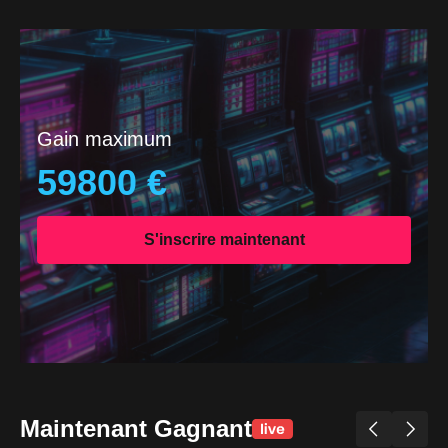
Gain maximum
59800 €
S'inscrire maintenant
Maintenant Gagnant