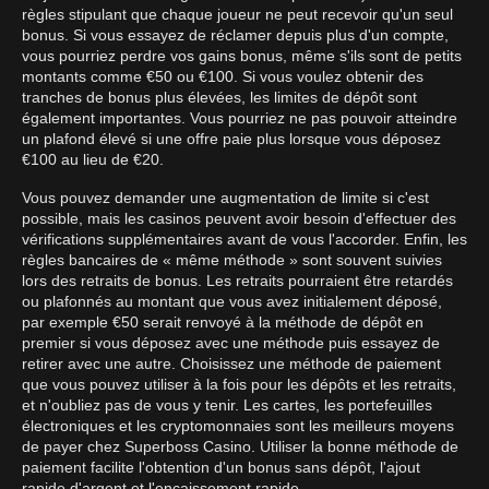
règles stipulant que chaque joueur ne peut recevoir qu'un seul
bonus. Si vous essayez de réclamer depuis plus d'un compte,
vous pourriez perdre vos gains bonus, même s'ils sont de petits
montants comme €50 ou €100. Si vous voulez obtenir des
tranches de bonus plus élevées, les limites de dépôt sont
également importantes. Vous pourriez ne pas pouvoir atteindre
un plafond élevé si une offre paie plus lorsque vous déposez
€100 au lieu de €20.
Vous pouvez demander une augmentation de limite si c'est
possible, mais les casinos peuvent avoir besoin d'effectuer des
vérifications supplémentaires avant de vous l'accorder. Enfin, les
règles bancaires de « même méthode » sont souvent suivies
lors des retraits de bonus. Les retraits pourraient être retardés
ou plafonnés au montant que vous avez initialement déposé,
par exemple €50 serait renvoyé à la méthode de dépôt en
premier si vous déposez avec une méthode puis essayez de
retirer avec une autre. Choisissez une méthode de paiement
que vous pouvez utiliser à la fois pour les dépôts et les retraits,
et n'oubliez pas de vous y tenir. Les cartes, les portefeuilles
électroniques et les cryptomonnaies sont les meilleurs moyens
de payer chez Superboss Casino. Utiliser la bonne méthode de
paiement facilite l'obtention d'un bonus sans dépôt, l'ajout
rapide d'argent et l'encaissement rapide.