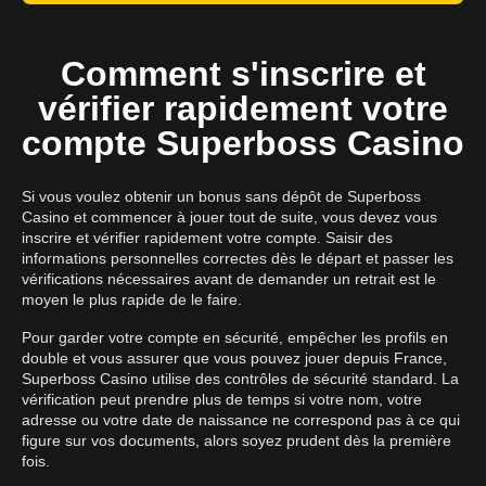
Comment s'inscrire et
vérifier rapidement votre
compte Superboss Casino
Si vous voulez obtenir un bonus sans dépôt de Superboss
Casino et commencer à jouer tout de suite, vous devez vous
inscrire et vérifier rapidement votre compte. Saisir des
informations personnelles correctes dès le départ et passer les
vérifications nécessaires avant de demander un retrait est le
moyen le plus rapide de le faire.
Pour garder votre compte en sécurité, empêcher les profils en
double et vous assurer que vous pouvez jouer depuis France,
Superboss Casino utilise des contrôles de sécurité standard. La
vérification peut prendre plus de temps si votre nom, votre
adresse ou votre date de naissance ne correspond pas à ce qui
figure sur vos documents, alors soyez prudent dès la première
fois.