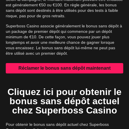
est généralement €50 ou €100. En règle générale, les bonus
sans dépôt sont destinés à être utilisés pour des tests à faible
risque, pas pour de gros retraits.
Superboss Casino associe généralement le bonus sans dépôt à
un package de premier dépôt qui commence par un dépôt
minimum de €10. De cette façon, vous pouvez jouer plus
longtemps et avoir une meilleure chance de gagner lorsque
vous encaissez. Le bonus sans dépôt lui-même ne peut pas
être utilisé avec un premier dépôt.
Réclamer le bonus sans dépôt maintenant
Cliquez ici pour obtenir le
bonus sans dépôt actuel
chez Superboss Casino
Pour obtenir le bonus sans dépôt actuel chez Superboss