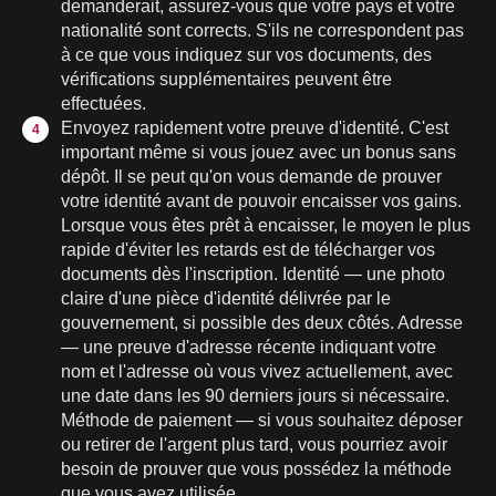
demanderait, assurez-vous que votre pays et votre
nationalité sont corrects. S'ils ne correspondent pas
à ce que vous indiquez sur vos documents, des
vérifications supplémentaires peuvent être
effectuées.
Envoyez rapidement votre preuve d'identité. C'est
important même si vous jouez avec un bonus sans
dépôt. Il se peut qu'on vous demande de prouver
votre identité avant de pouvoir encaisser vos gains.
Lorsque vous êtes prêt à encaisser, le moyen le plus
rapide d'éviter les retards est de télécharger vos
documents dès l'inscription. Identité — une photo
claire d'une pièce d'identité délivrée par le
gouvernement, si possible des deux côtés. Adresse
— une preuve d'adresse récente indiquant votre
nom et l'adresse où vous vivez actuellement, avec
une date dans les 90 derniers jours si nécessaire.
Méthode de paiement — si vous souhaitez déposer
ou retirer de l'argent plus tard, vous pourriez avoir
besoin de prouver que vous possédez la méthode
que vous avez utilisée.