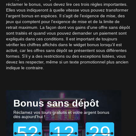
réclamer le bonus, vous devez lire ces trois règles importantes.
Elles vous indiqueront à quelle vitesse vous pouvez transformer
l'argent bonus en espèces. Il s'agit de l'exigence de mise, des
jeux qui comptent pour l'exigence de mise et de la limite de
retrait maximum. La façon dont vos gains d'une offre sans dépôt
sont traités et quand vous pouvez demander un paiement sont
expliqués dans ces conditions. Il est important de toujours
vérifier les chiffres affichés dans le widget bonus lorsqu'il est
activé, car les offres sans dépôt se présentent sous différentes
formes. S'il y a des restrictions ou des exceptions listées, vous
devez les respecter, même si un texte promotionnel plus ancien
indique le contraire.
Bonus sans dépôt
Réclamez vos tours gratuits et votre argent bonus
dès aujourd'hui !
52
12
28