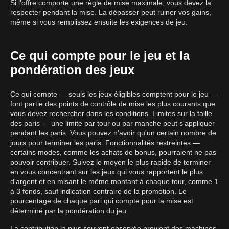
Si l'offre comporte une règle de mise maximale, vous devez la
respecter pendant la mise. La dépasser peut ruiner vos gains,
même si vous remplissez ensuite les exigences de jeu.
Ce qui compte pour le jeu et la
pondération des jeux
Ce qui compte — seuls les jeux éligibles comptent pour le jeu —
font partie des points de contrôle de mise les plus courants que
vous devez rechercher dans les conditions. Limites sur la taille
des paris — une limite par tour ou par manche peut s'appliquer
pendant les paris. Vous pouvez n'avoir qu'un certain nombre de
jours pour terminer les paris. Fonctionnalités restreintes —
certains modes, comme les achats de bonus, pourraient ne pas
pouvoir contribuer. Suivez le moyen le plus rapide de terminer
en vous concentrant sur les jeux qui vous rapportent le plus
d'argent et en misant le même montant à chaque tour, comme 1
à 3 fonds, sauf indication contraire de la promotion. Le
pourcentage de chaque pari qui compte pour la mise est
déterminé par la pondération du jeu.
La contribution la plus souvent observée provient des machines