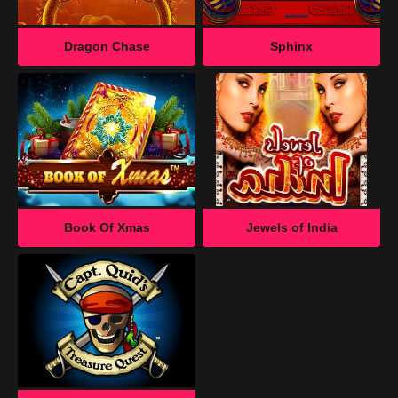
Dragon Chase
Sphinx
Queen of Hearts
Book Of Xmas