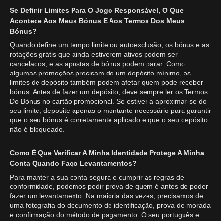
Se Definir Limites Para O Jogo Responsável, O Que
Acontece Aos Meus Bónus E Aos Termos Dos Meus
Bónus?
Quando define um tempo limite ou autoexclusão, os bónus e as
rotações grátis que ainda estiverem ativos podem ser
cancelados, e as apostas de bónus podem parar. Como
algumas promoções precisam de um depósito mínimo, os
limites de depósito também podem afetar quem pode receber
bónus. Antes de fazer um depósito, deve sempre ler os Termos
Do Bónus no cartão promocional. Se estiver a aproximar-se do
seu limite, deposite apenas o montante necessário para garantir
que o seu bónus é corretamente aplicado e que o seu depósito
não é bloqueado.
Como É Que Verificar A Minha Identidade Protege A Minha
Conta Quando Faço Levantamentos?
Para manter a sua conta segura e cumprir as regras de
conformidade, podemos pedir prova de quem é antes de poder
fazer um levantamento. Na maioria das vezes, precisamos de
uma fotografia do documento de identificação, prova de morada
e confirmação do método de pagamento. O seu português e