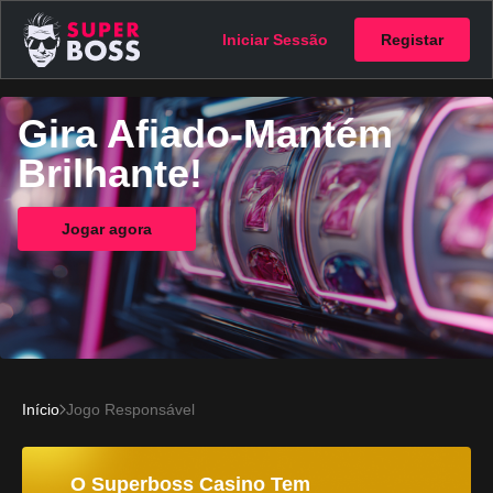
Iniciar Sessão
Registar
Gira Afiado-Mantém
Brilhante!
Jogar agora
Início
Jogo Responsável
O Superboss Casino Tem