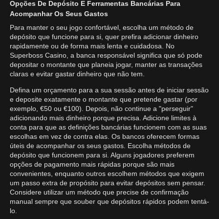
Opções De Depósito E Ferramentas Bancárias Para
Acompanhar Os Seus Gastos
Para manter o seu jogo confortável, escolha um método de
depósito que funcione para si, quer prefira adicionar dinheiro
rapidamente ou de forma mais lenta e cuidadosa. No
Superboss Casino, a banca responsável significa que só pode
depositar o montante que planeia jogar, manter as transações
claras e evitar gastar dinheiro que não tem.
Defina um orçamento para a sua sessão antes de iniciar sessão
e deposite exatamente o montante que pretende gastar (por
exemplo, €50 ou €100). Depois, não continue a "perseguir"
adicionando mais dinheiro porque precisa. Adicione limites à
conta para que as definições bancárias funcionem com as suas
escolhas em vez de contra elas. Os bancos oferecem formas
úteis de acompanhar os seus gastos. Escolha métodos de
depósito que funcionem para si. Alguns jogadores preferem
opções de pagamento mais rápidas porque são mais
convenientes, enquanto outros escolhem métodos que exigem
um passo extra de propósito para evitar depósitos sem pensar.
Considere utilizar um método que precise de confirmação
manual sempre que souber que depósitos rápidos podem tentá-
lo.