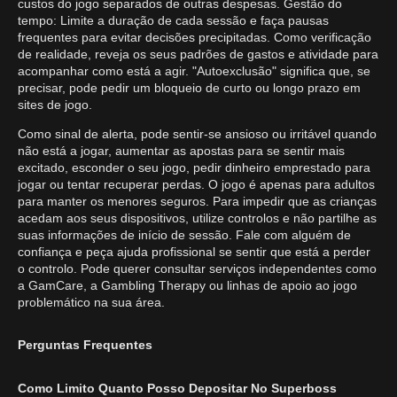
custos do jogo separados de outras despesas. Gestão do
tempo: Limite a duração de cada sessão e faça pausas
frequentes para evitar decisões precipitadas. Como verificação
de realidade, reveja os seus padrões de gastos e atividade para
acompanhar como está a agir. "Autoexclusão" significa que, se
precisar, pode pedir um bloqueio de curto ou longo prazo em
sites de jogo.
Como sinal de alerta, pode sentir-se ansioso ou irritável quando
não está a jogar, aumentar as apostas para se sentir mais
excitado, esconder o seu jogo, pedir dinheiro emprestado para
jogar ou tentar recuperar perdas. O jogo é apenas para adultos
para manter os menores seguros. Para impedir que as crianças
acedam aos seus dispositivos, utilize controlos e não partilhe as
suas informações de início de sessão. Fale com alguém de
confiança e peça ajuda profissional se sentir que está a perder
o controlo. Pode querer consultar serviços independentes como
a GamCare, a Gambling Therapy ou linhas de apoio ao jogo
problemático na sua área.
Perguntas Frequentes
Como Limito Quanto Posso Depositar No Superboss