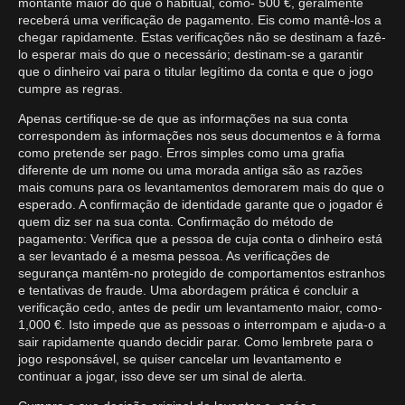
montante maior do que o habitual, como- 500 €, geralmente
receberá uma verificação de pagamento. Eis como mantê-los a
chegar rapidamente. Estas verificações não se destinam a fazê-
lo esperar mais do que o necessário; destinam-se a garantir
que o dinheiro vai para o titular legítimo da conta e que o jogo
cumpre as regras.
Apenas certifique-se de que as informações na sua conta
correspondem às informações nos seus documentos e à forma
como pretende ser pago. Erros simples como uma grafia
diferente de um nome ou uma morada antiga são as razões
mais comuns para os levantamentos demorarem mais do que o
esperado. A confirmação de identidade garante que o jogador é
quem diz ser na sua conta. Confirmação do método de
pagamento: Verifica que a pessoa de cuja conta o dinheiro está
a ser levantado é a mesma pessoa. As verificações de
segurança mantêm-no protegido de comportamentos estranhos
e tentativas de fraude. Uma abordagem prática é concluir a
verificação cedo, antes de pedir um levantamento maior, como-
1,000 €. Isto impede que as pessoas o interrompam e ajuda-o a
sair rapidamente quando decidir parar. Como lembrete para o
jogo responsável, se quiser cancelar um levantamento e
continuar a jogar, isso deve ser um sinal de alerta.