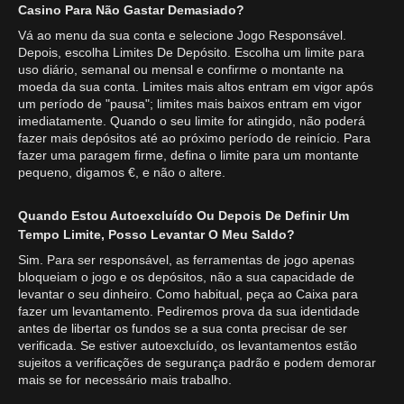
Casino Para Não Gastar Demasiado?
Vá ao menu da sua conta e selecione Jogo Responsável.
Depois, escolha Limites De Depósito. Escolha um limite para
uso diário, semanal ou mensal e confirme o montante na
moeda da sua conta. Limites mais altos entram em vigor após
um período de "pausa"; limites mais baixos entram em vigor
imediatamente. Quando o seu limite for atingido, não poderá
fazer mais depósitos até ao próximo período de reinício. Para
fazer uma paragem firme, defina o limite para um montante
pequeno, digamos €, e não o altere.
Quando Estou Autoexcluído Ou Depois De Definir Um
Tempo Limite, Posso Levantar O Meu Saldo?
Sim. Para ser responsável, as ferramentas de jogo apenas
bloqueiam o jogo e os depósitos, não a sua capacidade de
levantar o seu dinheiro. Como habitual, peça ao Caixa para
fazer um levantamento. Pediremos prova da sua identidade
antes de libertar os fundos se a sua conta precisar de ser
verificada. Se estiver autoexcluído, os levantamentos estão
sujeitos a verificações de segurança padrão e podem demorar
mais se for necessário mais trabalho.