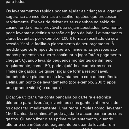
para todos.
Os levantamentos rápidos podem ajudar as crianças a jogar em
segurança ao incentivá-las a escolher opções que processam
rapidamente. Em vez de deixar os seus ganhos no saldo do
casino, onde é mais provável que sejam apostados novamente,
pode levantar e definir a sessão de jogo de lado. Levantamento
claro: Levantar, por exemplo,- 100 € torna o resultado da sua
sessão "final" e facilita o planeamento do seu orçamento. À
medida que os tempos de espera diminuem, as pessoas são
menos propensas a querer continuar a jogar "até o pagamento
chegar". Quando levanta pequenos montantes de dinheiro
regularmente, como- 50, pode ajudá-lo a cumprir os seus
limites de gastos. Se quiser jogar de forma responsável,
também deve planear o seu levantamento com antecedência.
Defina um ponto de levantamento (por exemplo, 200 € após
uma grande vitória) e cumpra-o.
Dica: Se utilizar uma conta bancária ou carteira eletrónica
diferente para diversão, levante os seus ganhos aí em vez de
os depositar imediatamente. Uma regra simples como "levantar
150 € antes de continuar" pode ajudá-lo a acompanhar os seus
gastos. Quando fizer o seu primeiro levantamento, quando
alterar o seu método de pagamento ou quando levantar um