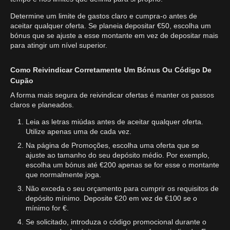
Determine um limite de gastos claro e cumpra-o antes de
aceitar qualquer oferta. Se planeia depositar €50, escolha um
bónus que se ajuste a esse montante em vez de depositar mais
para atingir um nível superior.
Como Reivindicar Corretamente Um Bónus Ou Código De
Cupão
A forma mais segura de reivindicar ofertas é manter os passos
claros e planeados.
Leia as letras miúdas antes de aceitar qualquer oferta.
Utilize apenas uma de cada vez.
Na página de Promoções, escolha uma oferta que se
ajuste ao tamanho do seu depósito médio. Por exemplo,
escolha um bónus até €200 apenas se for esse o montante
que normalmente joga.
Não exceda o seu orçamento para cumprir os requisitos de
depósito mínimo. Deposite €20 em vez de €100 se o
mínimo for €.
Se solicitado, introduza o código promocional durante o