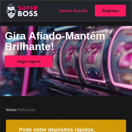
Iniciar Sessão
Registar
Gira Afiado-Mantém
Brilhante!
Jogar agora
Início
Aplicação
Pode obter depósitos rápidos,