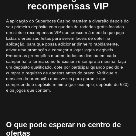
recompensas VIP
A aplicação do Superboss Casino mantém a diversão depois do
seu primeiro depósito com quedas de rodadas grátis focadas
em slots e recompensas VIP que crescem à medida que joga.
Estas ofertas são feitas para serem fáceis de obter na
aplicação, para que possa adicionar dinheiro rapidamente,
ativar uma promoção e começar a jogar jogos elegíveis.
Embora as promoções mudem todos os dias ou em cada
campanha, a forma como funcionam é sempre a mesma: faça
um depósito qualificado, opte por participar quando pedido e
cumpra o requisito de apostas antes do prazo. Verifique o
mosaico da promoção duas vezes para garantir que
compreende o depósito mínimo (por exemplo, depósito de €20)
e os jogos que contam.
O que pode esperar no centro de
ofertas