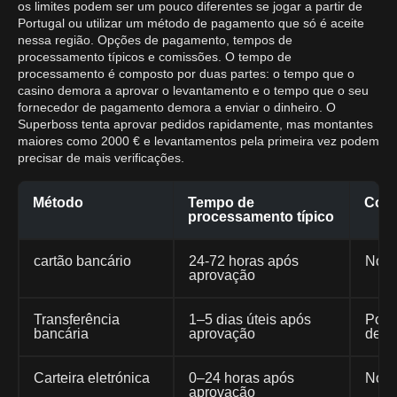
os limites podem ser um pouco diferentes se jogar a partir de
Portugal ou utilizar um método de pagamento que só é aceite
nessa região. Opções de pagamento, tempos de
processamento típicos e comissões. O tempo de
processamento é composto por duas partes: o tempo que o
casino demora a aprovar o levantamento e o tempo que o seu
fornecedor de pagamento demora a enviar o dinheiro. O
Superboss tenta aprovar pedidos rapidamente, mas montantes
maiores como 2000 € e levantamentos pela primeira vez podem
precisar de mais verificações.
Método
Tempo de
Comi
processamento típico
cartão bancário
24-72 horas após
Norm
aprovação
Transferência
1–5 dias úteis após
Pode
bancária
aprovação
depe
Carteira eletrónica
0–24 horas após
Norm
aprovação