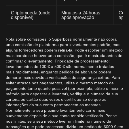
Criptomoeda (onde
Minutos a 24 horas
Comi
disponível)
após aprovação
aplic
Nota sobre comissões: o Superboss normalmente não cobra
uma comissão de plataforma para levantamentos padrão, mas
alguns fornecedores podem retirá-la. Pode escolher um método
mais barato se houver uma comissão, que é mostrada antes de
confirmar o levantamento. Prioridade de processamento:
levantamentos de 100 € a 500 € são normalmente tratados
mais rapidamente, enquanto pedidos de alto valor podem
demorar mais devido a verificações de segurança extras. Para
evitar atrasos nos pagamentos, utilize o mesmo método de
pagamento tanto quanto possível (por exemplo, utilize o mesmo
método para depositar e levantar), verifique o número da sua
carteira ou cartão duas vezes e certifique-se de que as
informações da sua conta permanecem as mesmas.
Normalmente, o seu próximo levantamento corre mais
suavemente depois de a sua conta ter sido verificada. Pense
nos limites: se o seu método tiver um limite no número de
transações que pode processar, divida um pedido de 6000 € em