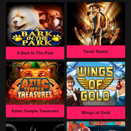
Tomb Raider
A Bark In The Park
Aztec Temple Treasures
Wings of Gold