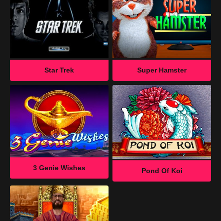
Star Trek
Super Hamster
3 Genie Wishes
Pond Of Koi