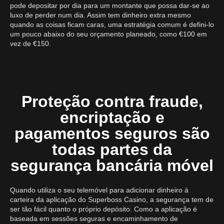
pode depositar por dia para um montante que possa dar-se ao
luxo de perder num dia. Assim tem dinheiro extra mesmo
quando as coisas ficam caras, uma estratégia comum é defini-lo
um pouco abaixo do seu orçamento planeado, como €100 em
vez de €150.
Proteção contra fraude,
encriptação e
pagamentos seguros são
todas partes da
segurança bancária móvel
Quando utiliza o seu telemóvel para adicionar dinheiro à
carteira da aplicação do Superboss Casino, a segurança tem de
ser tão fácil quanto o próprio depósito. Como a aplicação é
baseada em sessões seguras e encaminhamento de