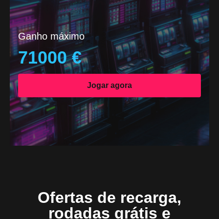
Ganho máximo
71000 €
Jogar agora
Ofertas de recarga,
rodadas grátis e