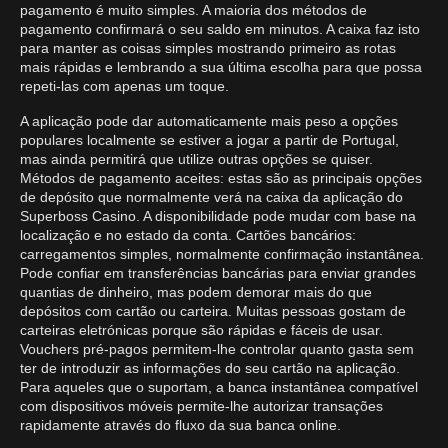
pagamento é muito simples. A maioria dos métodos de
pagamento confirmará o seu saldo em minutos. A caixa faz isto
para manter as coisas simples mostrando primeiro as rotas
mais rápidas e lembrando a sua última escolha para que possa
repeti-las com apenas um toque.
A aplicação pode dar automaticamente mais peso a opções
populares localmente se estiver a jogar a partir de Portugal,
mas ainda permitirá que utilize outras opções se quiser.
Métodos de pagamento aceites: estas são as principais opções
de depósito que normalmente verá na caixa da aplicação do
Superboss Casino. A disponibilidade pode mudar com base na
localização e no estado da conta. Cartões bancários:
carregamentos simples, normalmente confirmação instantânea.
Pode confiar em transferências bancárias para enviar grandes
quantias de dinheiro, mas podem demorar mais do que
depósitos com cartão ou carteira. Muitas pessoas gostam de
carteiras eletrónicas porque são rápidas e fáceis de usar.
Vouchers pré-pagos permitem-lhe controlar quanto gasta sem
ter de introduzir as informações do seu cartão na aplicação.
Para aqueles que o suportam, a banca instantânea compatível
com dispositivos móveis permite-lhe autorizar transações
rapidamente através do fluxo da sua banca online.