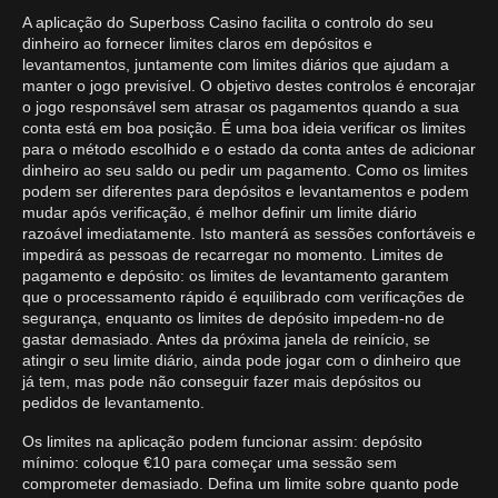
A aplicação do Superboss Casino facilita o controlo do seu
dinheiro ao fornecer limites claros em depósitos e
levantamentos, juntamente com limites diários que ajudam a
manter o jogo previsível. O objetivo destes controlos é encorajar
o jogo responsável sem atrasar os pagamentos quando a sua
conta está em boa posição. É uma boa ideia verificar os limites
para o método escolhido e o estado da conta antes de adicionar
dinheiro ao seu saldo ou pedir um pagamento. Como os limites
podem ser diferentes para depósitos e levantamentos e podem
mudar após verificação, é melhor definir um limite diário
razoável imediatamente. Isto manterá as sessões confortáveis e
impedirá as pessoas de recarregar no momento. Limites de
pagamento e depósito: os limites de levantamento garantem
que o processamento rápido é equilibrado com verificações de
segurança, enquanto os limites de depósito impedem-no de
gastar demasiado. Antes da próxima janela de reinício, se
atingir o seu limite diário, ainda pode jogar com o dinheiro que
já tem, mas pode não conseguir fazer mais depósitos ou
pedidos de levantamento.
Os limites na aplicação podem funcionar assim: depósito
mínimo: coloque €10 para começar uma sessão sem
comprometer demasiado. Defina um limite sobre quanto pode