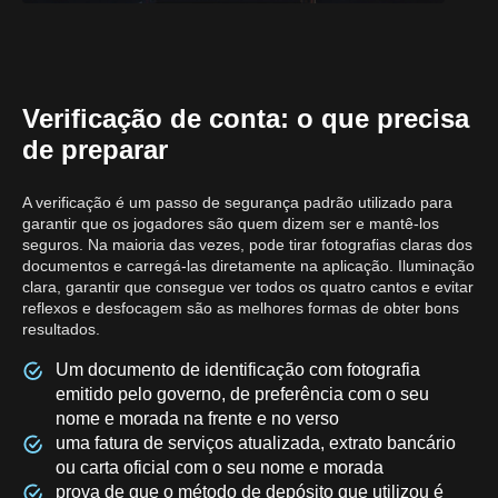
Verificação de conta: o que precisa
de preparar
A verificação é um passo de segurança padrão utilizado para
garantir que os jogadores são quem dizem ser e mantê-los
seguros. Na maioria das vezes, pode tirar fotografias claras dos
documentos e carregá-las diretamente na aplicação. Iluminação
clara, garantir que consegue ver todos os quatro cantos e evitar
reflexos e desfocagem são as melhores formas de obter bons
resultados.
Um documento de identificação com fotografia
emitido pelo governo, de preferência com o seu
nome e morada na frente e no verso
uma fatura de serviços atualizada, extrato bancário
ou carta oficial com o seu nome e morada
prova de que o método de depósito que utilizou é