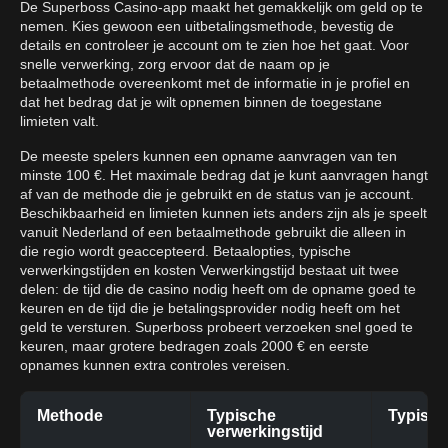
De Superboss Casino-app maakt het gemakkelijk om geld op te
nemen. Kies gewoon een uitbetalingsmethode, bevestig de
details en controleer je account om te zien hoe het gaat. Voor
snelle verwerking, zorg ervoor dat de naam op je
betaalmethode overeenkomt met de informatie in je profiel en
dat het bedrag dat je wilt opnemen binnen de toegestane
limieten valt.
De meeste spelers kunnen een opname aanvragen van ten
minste 100 €. Het maximale bedrag dat je kunt aanvragen hangt
af van de methode die je gebruikt en de status van je account.
Beschikbaarheid en limieten kunnen iets anders zijn als je speelt
vanuit Nederland of een betaalmethode gebruikt die alleen in
die regio wordt geaccepteerd. Betaalopties, typische
verwerkingstijden en kosten Verwerkingstijd bestaat uit twee
delen: de tijd die de casino nodig heeft om de opname goed te
keuren en de tijd die je betalingsprovider nodig heeft om het
geld te versturen. Superboss probeert verzoeken snel goed te
keuren, maar grotere bedragen zoals 2000 € en eerste
opnames kunnen extra controles vereisen.
Methode
Typische
Typisch
verwerkingstijd