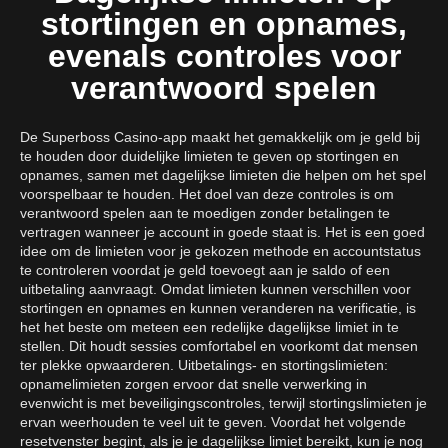
stortingen en opnames,
evenals controles voor
verantwoord spelen
De Superboss Casino-app maakt het gemakkelijk om je geld bij
te houden door duidelijke limieten te geven op stortingen en
opnames, samen met dagelijkse limieten die helpen om het spel
voorspelbaar te houden. Het doel van deze controles is om
verantwoord spelen aan te moedigen zonder betalingen te
vertragen wanneer je account in goede staat is. Het is een goed
idee om de limieten voor je gekozen methode en accountstatus
te controleren voordat je geld toevoegt aan je saldo of een
uitbetaling aanvraagt. Omdat limieten kunnen verschillen voor
stortingen en opnames en kunnen veranderen na verificatie, is
het het beste om meteen een redelijke dagelijkse limiet in te
stellen. Dit houdt sessies comfortabel en voorkomt dat mensen
ter plekke opwaarderen. Uitbetalings- en stortingslimieten:
opnamelimieten zorgen ervoor dat snelle verwerking in
evenwicht is met beveiligingscontroles, terwijl stortingslimieten je
ervan weerhouden te veel uit te geven. Voordat het volgende
resetvenster begint, als je je dagelijkse limiet bereikt, kun je nog