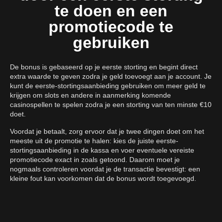
te doen en een
promotiecode te
gebruiken
De bonus is gebaseerd op je eerste storting en begint direct
extra waarde te geven zodra je geld toevoegt aan je account. Je
kunt de eerste-stortingsaanbieding gebruiken om meer geld te
krijgen om slots en andere in aanmerking komende
casinospellen te spelen zodra je een storting van ten minste €10
doet.
Voordat je betaalt, zorg ervoor dat je twee dingen doet om het
meeste uit de promotie te halen: kies de juiste eerste-
stortingsaanbieding in de kassa en voer eventuele vereiste
promotiecode exact in zoals getoond. Daarom moet je
nogmaals controleren voordat je de transactie bevestigt: een
kleine fout kan voorkomen dat de bonus wordt toegevoegd.