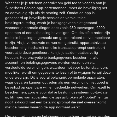
Wanneer je je telefoon gebruikt om geld toe te voegen aan je
Superboss Casino-app-portemonnee, moet de beveiliging net
zo eenvoudig zijn als de storting zelf. Omdat de app is
gebaseerd op beveiligde sessies en versleutelde
betalingsroutering, wordt je bankgegevens niet getoond
wanneer je normale dingen doet zoals €50 toevoegen, €200
opnemen of een uitbetaling bevestigen. Om dezelfde reden zijn
mobiele betalingen gemaakt om gecontroleerd en voorspelbaar
te zijn. Als je vertrouwde netwerken gebruikt, apparaatniveau-
bescherming inschakelt en elke transactieprompt controleert
voordat je deze goedkeurt, kun je je saldomutaties veilig
houden. Hoe encryptie je bankgegevens beschermt: alle
account- en betalingsgegevens worden verzonden via
versleutelde verbindingen, waardoor het voor buitenstaanders
moeilijker wordt om gegevens te lezen of te wijzigen terwijl deze
onderweg zijn. Dit is vooral belangrijk op mobiele apparaten,
waar gevaren kunnen optreden als een verbinding niet goed is
beveiligd op openbare wifi en gedeelde netwerken. Om jezelf te
beschermen, zorg ervoor dat je besturingssysteem up-to-date
is, blijf weg van apparaten die zijn jailbroken of "rooted", en ga
nooit akkoord met een betalingsprompt die niet overeenkomt
met de manier waarop de app normaal werkt.
Om aanmeldingen en betalingen nog veiliger te maken, worden