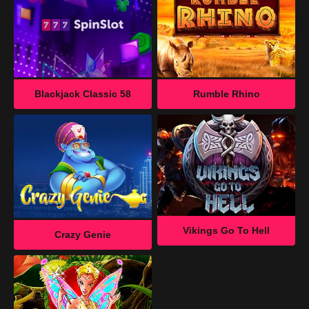
Blackjack Classic 58
Rumble Rhino
Vikings Go To Hell
Crazy Genie