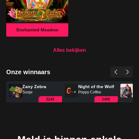
Enchanted Meadow
Alles bekijken
Onze winnaars
Zany Zebra
Night of the Wolf
De
Surge
Poppy Coffee
Do
324€
240€