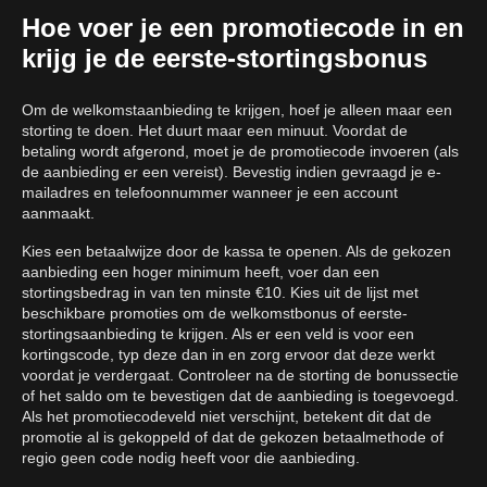
Hoe voer je een promotiecode in en
krijg je de eerste-stortingsbonus
Om de welkomstaanbieding te krijgen, hoef je alleen maar een
storting te doen. Het duurt maar een minuut. Voordat de
betaling wordt afgerond, moet je de promotiecode invoeren (als
de aanbieding er een vereist). Bevestig indien gevraagd je e-
mailadres en telefoonnummer wanneer je een account
aanmaakt.
Kies een betaalwijze door de kassa te openen. Als de gekozen
aanbieding een hoger minimum heeft, voer dan een
stortingsbedrag in van ten minste €10. Kies uit de lijst met
beschikbare promoties om de welkomstbonus of eerste-
stortingsaanbieding te krijgen. Als er een veld is voor een
kortingscode, typ deze dan in en zorg ervoor dat deze werkt
voordat je verdergaat. Controleer na de storting de bonussectie
of het saldo om te bevestigen dat de aanbieding is toegevoegd.
Als het promotiecodeveld niet verschijnt, betekent dit dat de
promotie al is gekoppeld of dat de gekozen betaalmethode of
regio geen code nodig heeft voor die aanbieding.