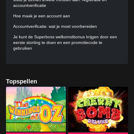
accountverificatie
Hoe maak je een account aan
Accountverificatie: wat je moet voorbereiden
Je kunt de Superboss welkomstbonus krijgen door een
eerste storting te doen en een promotiecode te
gebruiken
Hoe voer je een promotiecode in en krijg je de eerste-
stortingsbonus
Herlaadacties, gratis spins en VIP-beloningen
Topspellen
Wat je kunt verwachten in het actiescentrum
Snelle stortingen
Voor eenvoudige opnames: verwerkingstijden, kosten
en uitbetalingsmethoden
Dagelijkse limieten op stortingen en opnames, evenals
controles voor verantwoord spelen