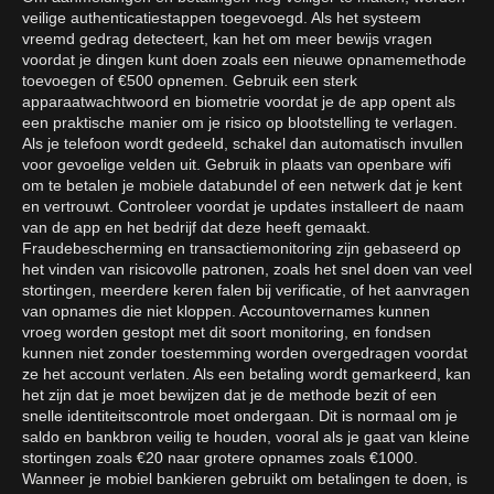
veilige authenticatiestappen toegevoegd. Als het systeem
vreemd gedrag detecteert, kan het om meer bewijs vragen
voordat je dingen kunt doen zoals een nieuwe opnamemethode
toevoegen of €500 opnemen. Gebruik een sterk
apparaatwachtwoord en biometrie voordat je de app opent als
een praktische manier om je risico op blootstelling te verlagen.
Als je telefoon wordt gedeeld, schakel dan automatisch invullen
voor gevoelige velden uit. Gebruik in plaats van openbare wifi
om te betalen je mobiele databundel of een netwerk dat je kent
en vertrouwt. Controleer voordat je updates installeert de naam
van de app en het bedrijf dat deze heeft gemaakt.
Fraudebescherming en transactiemonitoring zijn gebaseerd op
het vinden van risicovolle patronen, zoals het snel doen van veel
stortingen, meerdere keren falen bij verificatie, of het aanvragen
van opnames die niet kloppen. Accountovernames kunnen
vroeg worden gestopt met dit soort monitoring, en fondsen
kunnen niet zonder toestemming worden overgedragen voordat
ze het account verlaten. Als een betaling wordt gemarkeerd, kan
het zijn dat je moet bewijzen dat je de methode bezit of een
snelle identiteitscontrole moet ondergaan. Dit is normaal om je
saldo en bankbron veilig te houden, vooral als je gaat van kleine
stortingen zoals €20 naar grotere opnames zoals €1000.
Wanneer je mobiel bankieren gebruikt om betalingen te doen, is