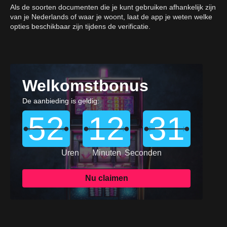
Als de soorten documenten die je kunt gebruiken afhankelijk zijn
van je Nederlands of waar je woont, laat de app je weten welke
opties beschikbaar zijn tijdens de verificatie.
Welkomstbonus
De aanbieding is geldig:
52
12
29
Uren
Minuten
Seconden
Nu claimen