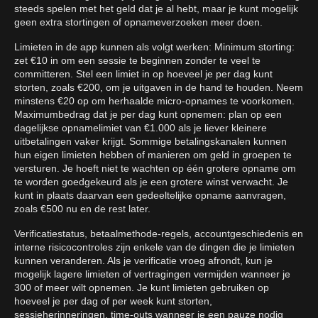
steeds spelen met het geld dat je al hebt, maar je kunt mogelijk
geen extra stortingen of opnameverzoeken meer doen.
Limieten in de app kunnen als volgt werken: Minimum storting:
zet €10 in om een sessie te beginnen zonder te veel te
committeren. Stel een limiet in op hoeveel je per dag kunt
storten, zoals €200, om je uitgaven in de hand te houden. Neem
minstens €20 op om herhaalde micro-opnames te voorkomen.
Maximumbedrag dat je per dag kunt opnemen: plan op een
dagelijkse opnamelimiet van €1.000 als je liever kleinere
uitbetalingen vaker krijgt. Sommige betalingskanalen kunnen
hun eigen limieten hebben of manieren om geld in groepen te
versturen. Je hoeft niet te wachten op één grotere opname om
te worden goedgekeurd als je een grotere winst verwacht. Je
kunt in plaats daarvan een gedeeltelijke opname aanvragen,
zoals €500 nu en de rest later.
Verificatiestatus, betaalmethode-regels, accountgeschiedenis en
interne risicocontroles zijn enkele van de dingen die je limieten
kunnen veranderen. Als je verificatie vroeg afrondt, kun je
mogelijk lagere limieten of vertragingen vermijden wanneer je
300 of meer wilt opnemen. Je kunt limieten gebruiken op
hoeveel je per dag of per week kunt storten,
sessieherinneringen, time-outs wanneer je een pauze nodig