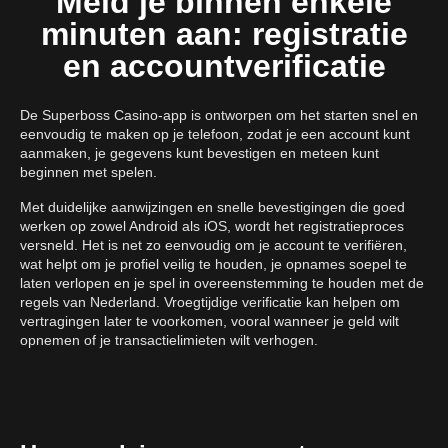
Meld je binnen enkele
minuten aan: registratie
en accountverificatie
De Superboss Casino-app is ontworpen om het starten snel en
eenvoudig te maken op je telefoon, zodat je een account kunt
aanmaken, je gegevens kunt bevestigen en meteen kunt
beginnen met spelen.
Met duidelijke aanwijzingen en snelle bevestigingen die goed
werken op zowel Android als iOS, wordt het registratieproces
versneld. Het is net zo eenvoudig om je account te verifiëren,
wat helpt om je profiel veilig te houden, je opnames soepel te
laten verlopen en je spel in overeenstemming te houden met de
regels van Nederland. Vroegtijdige verificatie kan helpen om
vertragingen later te voorkomen, vooral wanneer je geld wilt
opnemen of je transactielimieten wilt verhogen.