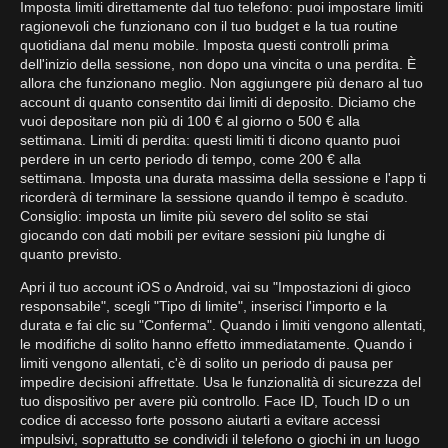
Imposta limiti direttamente dal tuo telefono: puoi impostare limiti
ragionevoli che funzionano con il tuo budget e la tua routine
quotidiana dal menu mobile. Imposta questi controlli prima
dell'inizio della sessione, non dopo una vincita o una perdita. È
allora che funzionano meglio. Non aggiungere più denaro al tuo
account di quanto consentito dai limiti di deposito. Diciamo che
vuoi depositare non più di 100 € al giorno o 500 € alla
settimana. Limiti di perdita: questi limiti ti dicono quanto puoi
perdere in un certo periodo di tempo, come 200 € alla
settimana. Imposta una durata massima della sessione e l'app ti
ricorderà di terminare la sessione quando il tempo è scaduto.
Consiglio: imposta un limite più severo del solito se stai
giocando con dati mobili per evitare sessioni più lunghe di
quanto previsto.
Apri il tuo account iOS o Android, vai su "Impostazioni di gioco
responsabile", scegli "Tipo di limite", inserisci l'importo e la
durata e fai clic su "Conferma". Quando i limiti vengono allentati,
le modifiche di solito hanno effetto immediatamente. Quando i
limiti vengono allentati, c'è di solito un periodo di pausa per
impedire decisioni affrettate. Usa le funzionalità di sicurezza del
tuo dispositivo per avere più controllo. Face ID, Touch ID o un
codice di accesso forte possono aiutarti a evitare accessi
impulsivi, soprattutto se condividi il telefono o giochi in un luogo