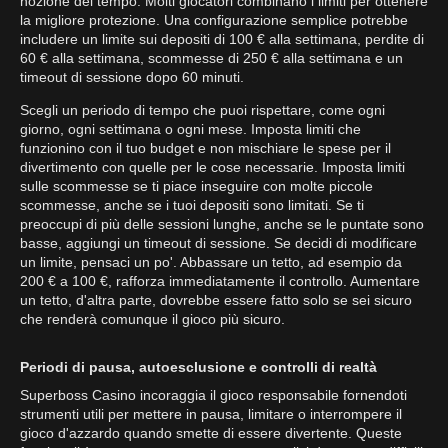
nozione del tempo. Molti giocatori combinano i limiti per ottenere
la migliore protezione. Una configurazione semplice potrebbe
includere un limite sui depositi di 100 € alla settimana, perdite di
60 € alla settimana, scommesse di 250 € alla settimana e un
timeout di sessione dopo 60 minuti.
Scegli un periodo di tempo che puoi rispettare, come ogni
giorno, ogni settimana o ogni mese. Imposta limiti che
funzionino con il tuo budget e non mischiare le spese per il
divertimento con quelle per le cose necessarie. Imposta limiti
sulle scommesse se ti piace inseguire con molte piccole
scommesse, anche se i tuoi depositi sono limitati. Se ti
preoccupi di più delle sessioni lunghe, anche se le puntate sono
basse, aggiungi un timeout di sessione. Se decidi di modificare
un limite, pensaci un po'. Abbassare un tetto, ad esempio da
200 € a 100 €, rafforza immediatamente il controllo. Aumentare
un tetto, d'altra parte, dovrebbe essere fatto solo se sei sicuro
che renderà comunque il gioco più sicuro.
Periodi di pausa, autoesclusione e controlli di realtà
Superboss Casino incoraggia il gioco responsabile fornendoti
strumenti utili per mettere in pausa, limitare o interrompere il
gioco d'azzardo quando smette di essere divertente. Queste