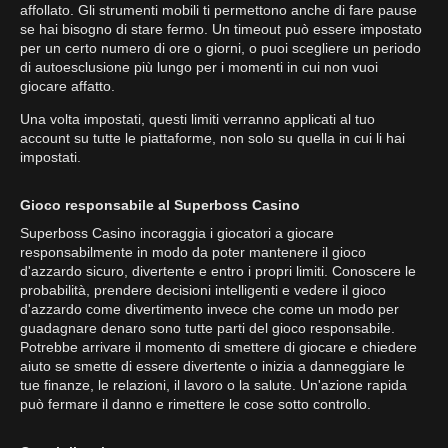
affollato. Gli strumenti mobili ti permettono anche di fare pause
se hai bisogno di stare fermo. Un timeout può essere impostato
per un certo numero di ore o giorni, o puoi scegliere un periodo
di autoesclusione più lungo per i momenti in cui non vuoi
giocare affatto.
Una volta impostati, questi limiti verranno applicati al tuo
account su tutte le piattaforme, non solo su quella in cui li hai
impostati.
Gioco responsabile al Superboss Casino
Superboss Casino incoraggia i giocatori a giocare
responsabilmente in modo da poter mantenere il gioco
d'azzardo sicuro, divertente e entro i propri limiti. Conoscere le
probabilità, prendere decisioni intelligenti e vedere il gioco
d'azzardo come divertimento invece che come un modo per
guadagnare denaro sono tutte parti del gioco responsabile.
Potrebbe arrivare il momento di smettere di giocare e chiedere
aiuto se smette di essere divertente o inizia a danneggiare le
tue finanze, le relazioni, il lavoro o la salute. Un'azione rapida
può fermare il danno e rimettere le cose sotto controllo.