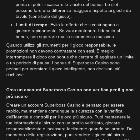
prima di poter incassare le vincite del bonus. Le slot
possono fare una differenza maggiore rispetto ai giochi da
tavolo (contributo del gioco).
Limiti di tempo:
Evita le offerte che ti costringono a
giocare rapidamente. Se vuoi mantenere l'idoneità al
bonus, non superare mai la scommessa massima.
Quando utilizzi gli strumenti per il gioco responsabile, le
promozioni non devono contrastare con essi. È meglio
interrompere il gioco con bonus che cercare di aggirare un limite
o un periodo di pausa. I bonus di Superboss Casino sono
pensati per premiare il gioco intelligente, non decisioni più
rischiose.
Crea un account Superboss Casino con verifica per il gioco
più sicuro
Creare un account Superboss Casino è pensato per essere
rapido, ma mantiene comunque la sicurezza con la verifica
dell'identità e controlli per il gioco più sicuro. Puoi mantenere le
tue informazioni al sicuro con un profilo verificato, giocare
responsabilmente e incassare facilmente quando sei pronto. Dal
momento della registrazione, puoi rendere il gioco più sicuro