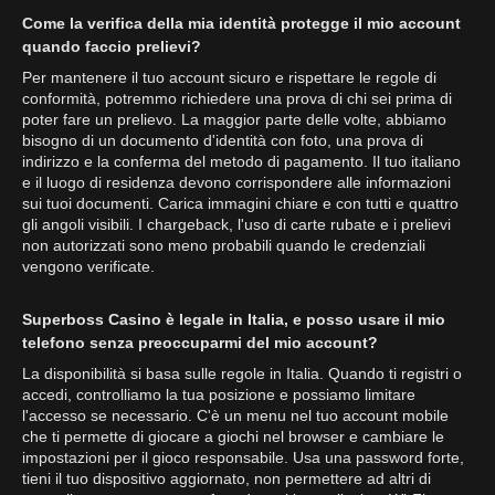
Come la verifica della mia identità protegge il mio account
quando faccio prelievi?
Per mantenere il tuo account sicuro e rispettare le regole di
conformità, potremmo richiedere una prova di chi sei prima di
poter fare un prelievo. La maggior parte delle volte, abbiamo
bisogno di un documento d'identità con foto, una prova di
indirizzo e la conferma del metodo di pagamento. Il tuo italiano
e il luogo di residenza devono corrispondere alle informazioni
sui tuoi documenti. Carica immagini chiare e con tutti e quattro
gli angoli visibili. I chargeback, l'uso di carte rubate e i prelievi
non autorizzati sono meno probabili quando le credenziali
vengono verificate.
Superboss Casino è legale in Italia, e posso usare il mio
telefono senza preoccuparmi del mio account?
La disponibilità si basa sulle regole in Italia. Quando ti registri o
accedi, controlliamo la tua posizione e possiamo limitare
l'accesso se necessario. C'è un menu nel tuo account mobile
che ti permette di giocare a giochi nel browser e cambiare le
impostazioni per il gioco responsabile. Usa una password forte,
tieni il tuo dispositivo aggiornato, non permettere ad altri di