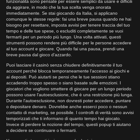
funzionalità sono pensate per essere semplici da usare e difficili
da aggirare, in modo che la tua scelta venga onorata
immediatamente. Se stai giocando da Italia, si applicano
comunque le stesse regole: fai una breve pausa quando ne hai
bisogno per resettare, imposta avvisi per tenere traccia del tuo
tempo e delle tue spese, o escluditi completamente se vuoi
fermarti per un periodo più lungo. Una volta attivati, questi
strumenti possono rendere più difficile per le persone accedere
al tuo account e giocare. Quando fai una pausa, prendi una
breve pausa dal gioco d'azzardo.
Puoi lasciare il casinò senza chiudere definitivamente il tuo
account perché blocca temporaneamente l'accesso ai giochi e
ai depositi. Può aiutarti se pensi che le tue sessioni stiano
accadendo troppo spesso o siano basate sulle emozioni. I
giocatori che vogliono smettere di giocare per un lungo periodo
possono usare l'autoesclusione, che è una restrizione più lunga.
Durante l'autoesclusione, non dovresti poter accedere, puntare
o depositare denaro. Dovrebbe anche esserci poco o nessun
contatto di marketing, se possibile. I controlli di verità sono avvisi
temporizzati che ti informano di quanto tempo hai giocato.
Invece di perdere la nozione del tempo, questi popup ti aiutano
a decidere se continuare o fermarti.