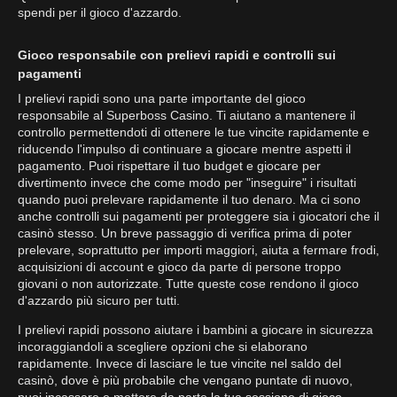
spendi per il gioco d'azzardo.
Gioco responsabile con prelievi rapidi e controlli sui
pagamenti
I prelievi rapidi sono una parte importante del gioco
responsabile al Superboss Casino. Ti aiutano a mantenere il
controllo permettendoti di ottenere le tue vincite rapidamente e
riducendo l'impulso di continuare a giocare mentre aspetti il
pagamento. Puoi rispettare il tuo budget e giocare per
divertimento invece che come modo per "inseguire" i risultati
quando puoi prelevare rapidamente il tuo denaro. Ma ci sono
anche controlli sui pagamenti per proteggere sia i giocatori che il
casinò stesso. Un breve passaggio di verifica prima di poter
prelevare, soprattutto per importi maggiori, aiuta a fermare frodi,
acquisizioni di account e gioco da parte di persone troppo
giovani o non autorizzate. Tutte queste cose rendono il gioco
d'azzardo più sicuro per tutti.
I prelievi rapidi possono aiutare i bambini a giocare in sicurezza
incoraggiandoli a scegliere opzioni che si elaborano
rapidamente. Invece di lasciare le tue vincite nel saldo del
casinò, dove è più probabile che vengano puntate di nuovo,
puoi incassare e mettere da parte la tua sessione di gioco.