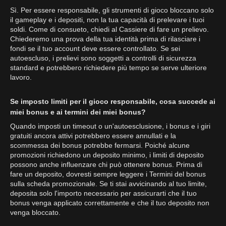
Sì. Per essere responsabile, gli strumenti di gioco bloccano solo
il gameplay e i depositi, non la tua capacità di prelevare i tuoi
soldi. Come di consueto, chiedi al Cassiere di fare un prelievo.
Chiederemo una prova della tua identità prima di rilasciare i
fondi se il tuo account deve essere controllato. Se sei
autoescluso, i prelievi sono soggetti a controlli di sicurezza
standard e potrebbero richiedere più tempo se serve ulteriore
lavoro.
Se imposto limiti per il gioco responsabile, cosa succede ai
miei bonus e ai termini dei miei bonus?
Quando imposti un timeout o un'autoesclusione, i bonus e i giri
gratuiti ancora attivi potrebbero essere annullati e la
scommessa dei bonus potrebbe fermarsi. Poiché alcune
promozioni richiedono un deposito minimo, i limiti di deposito
possono anche influenzare chi può ottenere bonus. Prima di
fare un deposito, dovresti sempre leggere i Termini del bonus
sulla scheda promozionale. Se ti stai avvicinando al tuo limite,
deposita solo l'importo necessario per assicurarti che il tuo
bonus venga applicato correttamente e che il tuo deposito non
venga bloccato.