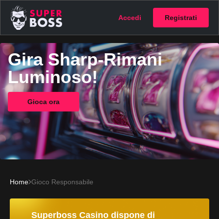
Accedi
Registrati
Gira Sharp-Rimani
Luminoso!
Gioca ora
Home
Gioco Responsabile
Superboss Casino dispone di