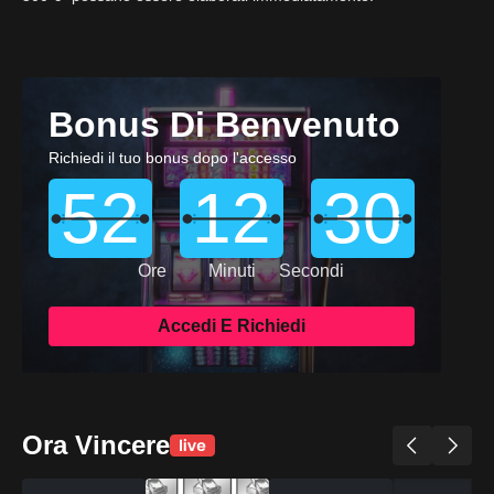
Bonus Di Benvenuto
Richiedi il tuo bonus dopo l'accesso
52
12
29
Ore
Minuti
Secondi
Accedi E Richiedi
Ora Vincere