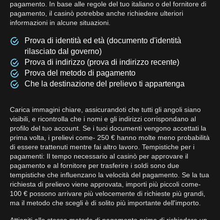
pagamento. In base alle regole del tuo italiano o del fornitore di
pagamento, il casinò potrebbe anche richiedere ulteriori
informazioni in alcune situazioni.
Prova di identità ed età (documento d'identità
rilasciato dal governo)
Prova di indirizzo (prova di indirizzo recente)
Prova del metodo di pagamento
Che la destinazione del prelievo ti appartenga
Carica immagini chiare, assicurandoti che tutti gli angoli siano
visibili, e ricontrolla che i nomi e gli indirizzi corrispondano al
profilo del tuo account. Se i tuoi documenti vengono accettati la
prima volta, i prelievi come- 250 € hanno molte meno probabilità
di essere trattenuti mentre fai altro lavoro. Tempistiche per i
pagamenti: Il tempo necessario al casinò per approvare il
pagamento e al fornitore per trasferire i soldi sono due
tempistiche che influenzano la velocità del pagamento. Se la tua
richiesta di prelievo viene approvata, importi più piccoli come-
100 € possono arrivare più velocemente di richieste più grandi,
ma il metodo che scegli è di solito più importante dell'importo.