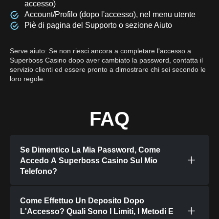
accesso)
Account/Profilo (dopo l'accesso), nel menu utente
Piè di pagina del Supporto o sezione Aiuto
Serve aiuto: Se non riesci ancora a completare l'accesso a
Superboss Casino dopo aver cambiato la password, contatta il
servizio clienti ed essere pronto a dimostrare chi sei secondo le
loro regole.
FAQ
Se Dimentico La Mia Password, Come
Accedo A Superboss Casino Sul Mio
Telefono?
Come Effettuo Un Deposito Dopo
L'Accesso? Quali Sono I Limiti, I Metodi E