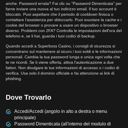
anche. Password errata? Fai clic su "Password Dimenticata" per
farne inviare una nuova al tuo indirizzo email. Il tuo account è
bloccato. Puoi aspettare che il periodo di cooldown finisca o
contattare l'assistenza per sbloccarlo. Puoi svuotare la cache e i
cookie del browser o provare a usare un dispositivo o browser
diverso. Problemi con 2FA? Controlla le impostazioni dell'ora del
telefono e, se li hai, guarda i tuoi codici di backup.
Quando accedi a Superboss Casino, i consigli di sicurezza si
concentrano sul mantenere al sicuro i tuoi soldi e le informazioni
personali. Cambia la tua password lunga e unica ogni volta che
te ne ricordi. Se ti viene offerta, attiva l'autenticazione a due
fattori. Non divulgare le tue informazioni di accesso o i codici di
verifica. Usa solo il dominio ufficiale e fai attenzione ai link di
phishing.
Dove Trovarlo
Accedi/Accedi (angolo in alto a destra o menu
principale)
Password Dimenticata (all'interno del modulo di