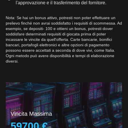
l'approvazione e il trasferimento del fornitore.
Nota: Se hai un bonus attivo, potresti non poter effettuare un
prelievo finché non avrai soddisfatto i requisiti di scommessa. Ad
esempio, se depositi- 100 e ottieni un bonus, potresti dover
soddisfare determinati requisiti di giocata prima di poter
incassare le vincite da quell'offerta. Carte bancarie, bonifici
bancari, portafogli elettronici e altre opzioni di pagamento
possono essere accettati a seconda di dove vivi, come Italia.
Ogni metodo può avere disponibilità e tempi di elaborazione
diversi.
Vincita Massima
59700 €