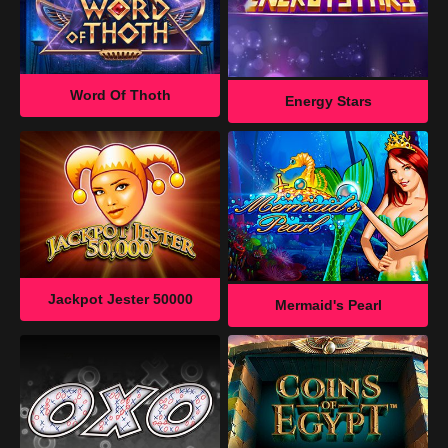
Word Of Thoth
Energy Stars
Jackpot Jester 50000
Mermaid's Pearl