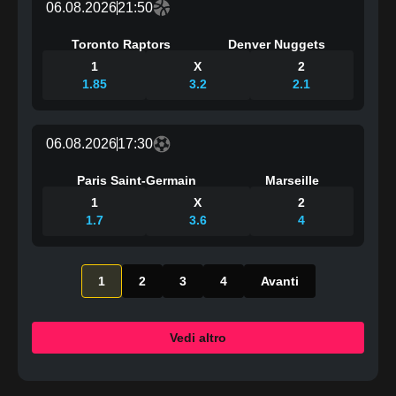
06.08.2026
21:50
Toronto Raptors
Denver Nuggets
1
X
2
1.85
3.2
2.1
06.08.2026
17:30
Paris Saint-Germain
Marseille
1
X
2
1.7
3.6
4
1
2
3
4
Avanti
Vedi altro