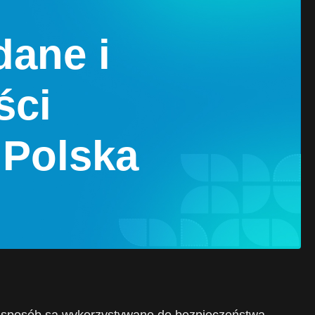
dane i
ści
 Polska