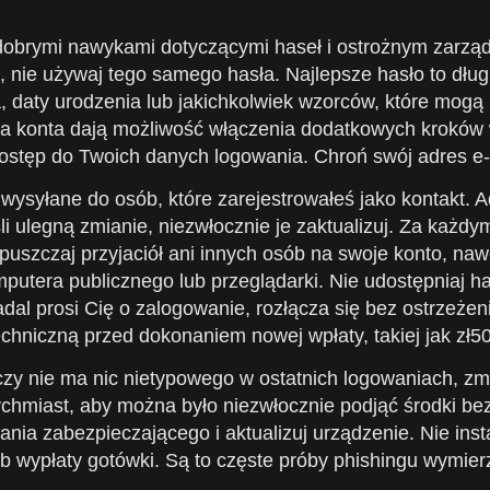
z dobrymi nawykami dotyczącymi haseł i ostrożnym zarząd
z, nie używaj tego samego hasła. Najlepsze hasło to długi
 daty urodzenia lub jakichkolwiek wzorców, które mogą
 konta dają możliwość włączenia dodatkowych kroków wery
dostęp do Twoich danych logowania. Chroń swój adres e-
wysyłane do osób, które zarejestrowałeś jako kontakt. 
li ulegną zmianie, niezwłocznie je zaktualizuj. Za każd
wpuszczaj przyjaciół ani innych osób na swoje konto, naw
mputera publicznego lub przeglądarki. Nie udostępniaj h
dal prosi Cię o zalogowanie, rozłącza się bez ostrzeżeni
echniczną przed dokonaniem nowej wpłaty, takiej jak zł50
zy nie ma nic nietypowego w ostatnich logowaniach, zmia
tychmiast, aby można było niezwłocznie podjąć środki b
a zabezpieczającego i aktualizuj urządzenie. Nie instal
ub wypłaty gotówki. Są to częste próby phishingu wymi