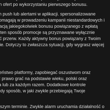
 ofert po wykorzystaniu pierwszego bonusu.
ush lub alertami w aplikacji. spersonalizowane
 pomagają w prowadzeniu kampanii niestandardowych i
ywacją jakiegokolwiek bonusu powiązanego z wpłatą
. W ten sposób promocje są przyznawane wyłącznie
ąć przerw. Każdy aktywny bonus powiązany z Twoim
e. Dotyczy to zwłaszcza sytuacji, gdy wygrasz więcej
eństwo platformy, zapobiegać oszustwom oraz
 prawo grać na podstawie wieku, polski oraz
acza lub za każdym razem. Dodatkowe kontrole
gdy sposób, w jaki zwykle przebiegają Twoje
zym terminie. Zwykle alarm uruchamia działalność o