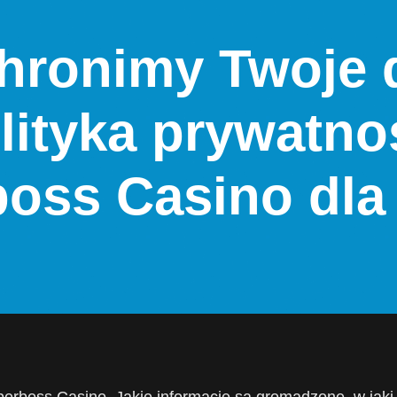
hronimy Twoje 
lityka prywatno
oss Casino dla