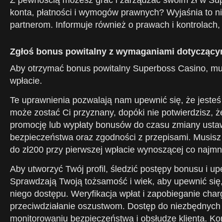
Z pewnością możesz grać i zarządzać swoim zł w Su
konta, płatności i wymogów prawnych? Wyjaśnia to ni
partnerom. Informuje również o prawach i kontrolach, 
Zgłoś bonus powitalny z wymaganiami dotyczący
Aby otrzymać bonus powitalny Superboss Casino, musi
wpłacie.
Te uprawnienia pozwalają nam upewnić się, że jeste
może zostać Ci przyznany, dopóki nie potwierdzisz,
promocję lub wypłaty bonusów do czasu zmiany ustaw
bezpieczeństwa oraz zgodności z przepisami. Musisz 
do zł200 przy pierwszej wpłacie wynoszącej co najmni
Aby utworzyć Twój profil, śledzić postępy bonusu i 
Sprawdzają Twoją tożsamość i wiek, aby upewnić się,
niego dostępu. Weryfikacja wpłat i zapobieganie ch
przeciwdziałanie oszustwom. Dostęp do niezbędnych 
monitorowaniu bezpieczeństwa i obsłudze klienta. Ko