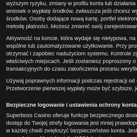
wyższym ryzyku, zmiany w profilu konta lub działan
wniosek o wypłatę środków, zwłaszcza jeśli chcesz wy
środków. Osoby dodające nową kartę, portfel elektro
metodę płatności. Możesz zmienić swój zarejestrowany
Aktywność na koncie, która wydaje się nietypowa, na 
wspólne lub zautomatyzowane użytkowanie. Przy prom
otrzymać i zapobiec nadużyciom systemu. Kontrole zg
właściwych miejscach. Jeśli zostaniesz poproszony o
transakcyjnych do czasu zakończenia procesu weryfika
Używaj poprawnych informacji podczas rejestracji od
Przetworzenie pierwszej wypłaty może być szybsze, j
Bezpieczne logowanie i ustawienia ochrony konta
Superboss Casino oferuje funkcje bezpiecznego dostę
dostęp do Twojej strefy logowania jest mniej prawdop
w każdej chwili zwiększyć bezpieczeństwo konta. Jest